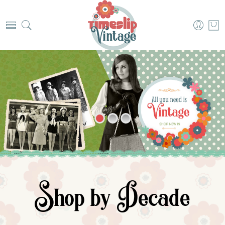
akademi analis kesehatan muhammadiyah surabaya
akademi kebidanan bunga bangsa aceh
guiadenoivos.saojosedojardimeuropa.com.br
akademi kebidanan nusantara medan
akademi kesehatan lingkungan sumsel
akademi kebidanan arta kabanjahe
beyond.globalpranichealing.com/profile/
akademi kebidanan delhus delmed
kebidanan ikabina labuhanbatu
sekolah tinggi ilmu kesehatan ukpm
akper harapan mama deli serdang
kebidanan mitra sejahtera jakarta
akper pemkab aceh tenggara
akademi analis kesehatan aceh
akademi kebidanan delima
radiodiagnostik widya dharma
kebidanan hafsyah medan
pafibengkuluutarakab.org
akademi farmasi tunas parjuna
kebidanan indah medan
theantiguaguide.com/public
www.blackbrooks.co.uk/pricing
walterhanselbistro.com/menu
fisioterapi st. lukas tomohon
stkip citra bangsa kupang
stmik triguna utama bekasi
cabinet.edostate.gov.ng
akper bina litasudama
poltekkes bengkulu
akademi gizi kendari
www.leon.uml.edu.ni
desaparhorboan.id
thesolderingstation.com
www.promhotelsriccione.it
clinicaalemanaosorno.cl
nagaad.org/contact/
fet.uet.vnu.edu.vn
revista.undime.org.br
world.skanray.com
pwip.com.pl/menu/
www.telegramitalia.it
www.bestforinteriors.nl
compostbaladi.com
thepubtheatre
fopsl.org/donate/
idisurabaya.org
sydney night
blog.actkm.org
maplweb.org
ensa.uit.ac.ma
mgpo.org
momusi.org
pbumc.net
nasasps.org
actkm.org
onhc.ca
accesss.net
faller.com
fcvfc.org
Shop by Decade